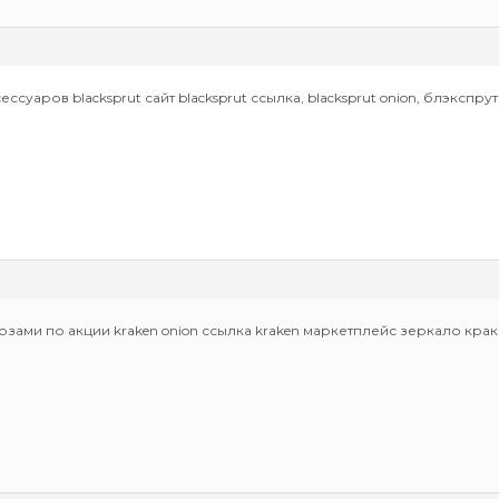
сессуаров
blacksprut сайт blacksprut ссылка, blacksprut onion, блэкспрут
озами по акции
kraken onion ссылка kraken маркетплейс зеркало кра