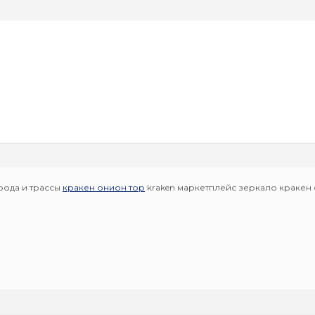
рода и трассы
кракен онион тор
kraken маркетплейс зеркало кракен 