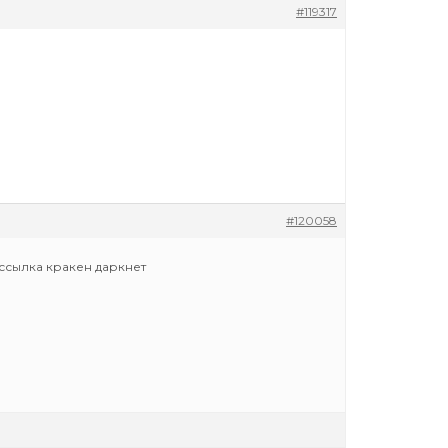
#119317
#120058
ссылка кракен даркнет