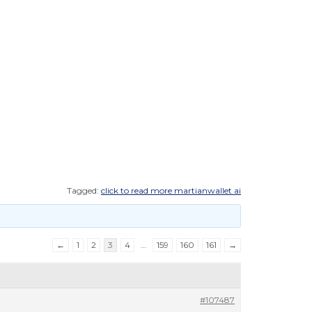
Tagged:
click to read more martianwallet ai
←
1
2
3
4
…
159
160
161
→
#107487