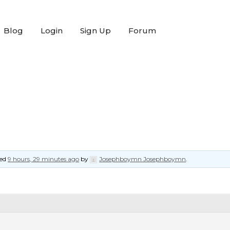
Blog
Login
Sign Up
Forum
ted
9 hours, 29 minutes ago
by
Josephboymn Josephboymn
.