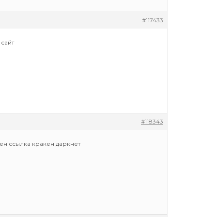
#117433
 сайт
#118343
кен ссылка кракен даркнет