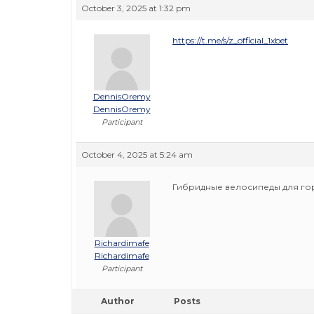
October 3, 2025 at 1:32 pm
https://t.me/s/z_official_1xbet
DennisOremy
DennisOremy
Participant
October 4, 2025 at 5:24 am
Гибридные велосипеды для го
Richardimafe
Richardimafe
Participant
Author
Posts